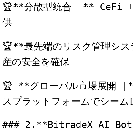
🏆**分散型統合 |** CeF
供

🏆**最先端のリスク管理シス
産の安全を確保

🏆 **グローバル市場展開 |
スプラットフォームでシームレ
### 2.**BitradeX A