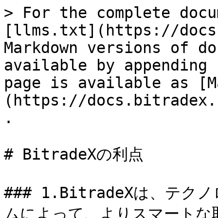
> For the complete docu
[llms.txt](https://docs
Markdown versions of do
available by appending 
page is available as [M
(https://docs.bitradex.
.

# BitradeXの利点

### 1.BitradeXは、
ムによって、よりスマートな