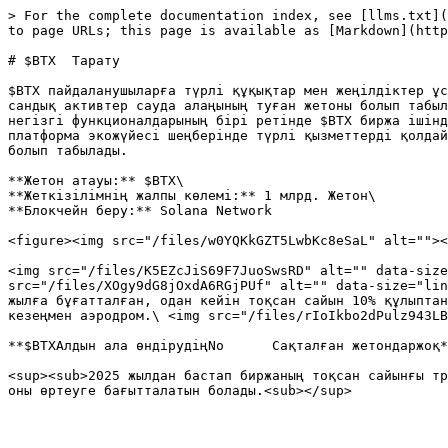
> For the complete documentation index, see [llms.txt](
to page URLs; this page is available as [Markdown](http
# $BTX  Тарату

$BTX пайдаланушыларға түрлі құқықтар мен жеңілдіктер ұс
сандық активтер сауда алаңының туған жетоны болып табыл
негізгі функционалдарының бірі ретінде $BTX биржа ішінд
платформа экожүйесі шеңберінде түрлі қызметтерді қолдай
болып табылады.

**Жетон атауы:** $BTX\

**Жеткізілімнің жалпы көлемі:** 1 млрд. Жетон\

**Блокчейн беру:** Solana Network

<figure><img src="/files/w0YQKkGZT5LwbKc8eSaL" alt=""><
<img src="/files/K5EZcJiS69F7JuoSwsRD" alt="" data-size
src="/files/XOgy9dG8jOxdA6RGjPUf" alt="" data-size="lin
жылға бұғатталған, одан кейін тоқсан сайын 10% құлыптан
кезеңмен аэродром.\ <img src="/files/rIoIkbo2dPulz943LB
**$BTXАлдын ала өндірудіңNo      Сақталған жетондаржоқ*
<sup><sub>2025 жылдан бастап биржаның тоқсан сайынғы тр