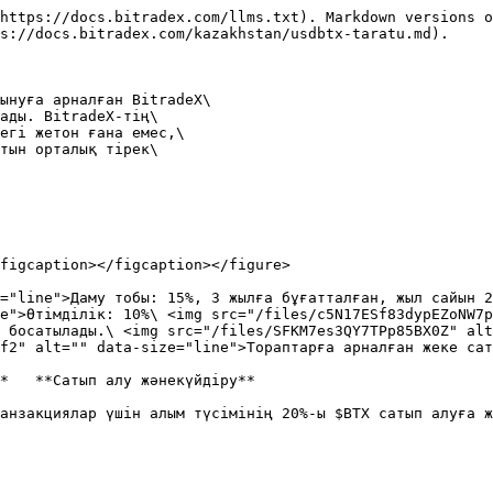
https://docs.bitradex.com/llms.txt). Markdown versions o
s://docs.bitradex.com/kazakhstan/usdbtx-taratu.md).

ынуға арналған BitradeX\

ады. BitradeX-тің\

егі жетон ғана емес,\

тын орталық тірек\

figcaption></figcaption></figure>

="line">Даму тобы: 15%, 3 жылға бұғатталған, жыл сайын 2
e">Өтімділік: 10%\ <img src="/files/c5N17ESf83dypEZoNW7p
 босатылады.\ <img src="/files/SFKM7es3QY7TPp85BX0Z" alt
f2" alt="" data-size="line">Тораптарға арналған жеке сат
*   **Сатып алу жәнекүйдіру**

анзакциялар үшін алым түсімінің 20%-ы $BTX сатып алуға ж