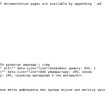
f documentation pages are available by appending `.md` 
5% құлыптан ашылады.\ <img 
" alt="" data-size="line">Экожүйені дамыту: 45%, 1 
="" data-size="line">DAO ұйымдастыру: 20%, кезең-
у: 10%, сызықтық шығарылым 3-тен жоғары<br>

әне жетон дефляциясы мен құнның өсуіне қол жеткізу үшін 