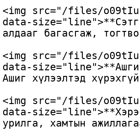
<img src="/files/o09tIu
data-size="line">**Сэтг
алдааг багасгаж, тогтво
<img src="/files/o09tIu
data-size="line">**Ашги
Ашиг хүлээлтэд хүрэхгүй
<img src="/files/o09tIu
data-size="line">**Хэрэ
урилга, хамтын ажиллага