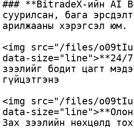
### **BitradeX-ийн AI B
суурилсан, бага эрсдэлт
арилжааны хэрэгсэл юм.

<img src="/files/o09tIu
data-size="line">**24/7
зээлийг бодит цагт мэдэ
гүйцэтгэнэ

<img src="/files/o09tIu
data-size="line">**Олон
Зах зээлийн нөхцөлд тох