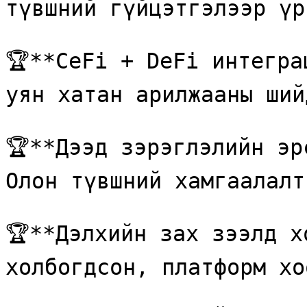
түвшний гүйцэтгэлээр үр
🏆**CeFi + DeFi интегра
уян хатан арилжааны шийд
🏆**Дээд зэрэглэлийн эр
Олон түвшний хамгаалалтт
🏆**Дэлхийн зах зээлд х
холбогдсон, платформ хо