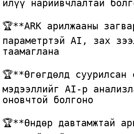
илүү нарийвчлалтай болг
🏆**ARK арилжааны загва
параметртэй AI, зах зээ
таамаглана

🏆**Өгөгдөлд суурилсан 
мэдээллийг AI-р анализл
оновчтой болгоно

🏆**Өндөр давтамжтай ар