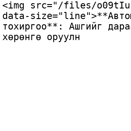
<img src="/files/o09tIu
data-size="line">**Авто
тохиргоо**: Ашгийг дара